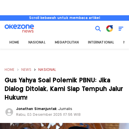
Scroll kebawah untuk membaca artikel
HOME
NASIONAL
MEGAPOLITAN
INTERNATIONAL
NU
HOME
NEWS
NASIONAL
Gus Yahya Soal Polemik PBNU: Jika
Dialog Ditolak, Kami Siap Tempuh Jalur
Hukum!
Jonathan Simanjuntak
,
Jurnalis
Rabu, 03 Desember 2025 |17:58 WIB