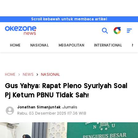
Scroll kebawah untuk membaca artikel
HOME
NASIONAL
MEGAPOLITAN
INTERNATIONAL
NU
HOME
NEWS
NASIONAL
Gus Yahya: Rapat Pleno Syuriyah Soal
Pj Ketum PBNU Tidak Sah!
Jonathan Simanjuntak
,
Jurnalis
Rabu, 03 Desember 2025 |17:36 WIB