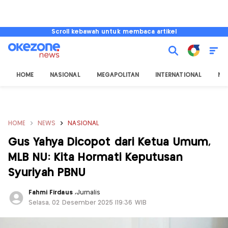
Scroll kebawah untuk membaca artikel
HOME
NASIONAL
MEGAPOLITAN
INTERNATIONAL
NU
HOME
NEWS
NASIONAL
Gus Yahya Dicopot dari Ketua Umum,
MLB NU: Kita Hormati Keputusan
Syuriyah PBNU
Fahmi Firdaus
,
Jurnalis
Selasa, 02 Desember 2025 |19:36 WIB