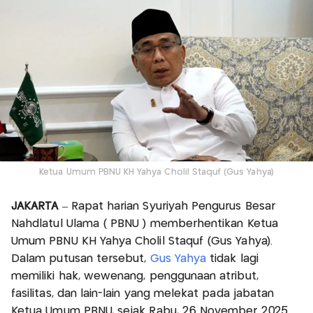
Ketua Umum PBNU KH Yahya Cholil Staquf (Gus Yahya)
JAKARTA
– Rapat harian Syuriyah Pengurus Besar
Nahdlatul Ulama ( PBNU ) memberhentikan Ketua
Umum PBNU KH Yahya Cholil Staquf (Gus Yahya).
Dalam putusan tersebut,
Gus Yahya
tidak lagi
memiliki hak, wewenang, penggunaan atribut,
fasilitas, dan lain-lain yang melekat pada jabatan
Ketua Umum PBNU, sejak Rabu, 26 November 2025.