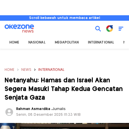
Scroll kebawah untuk membaca artikel
HOME
NASIONAL
MEGAPOLITAN
INTERNATIONAL
NU
HOME
NEWS
INTERNATIONAL
Netanyahu: Hamas dan Israel Akan
Segera Masuki Tahap Kedua Gencatan
Senjata Gaza
Rahman Asmardika
,
Jurnalis
Senin, 08 Desember 2025 |11:33 WIB