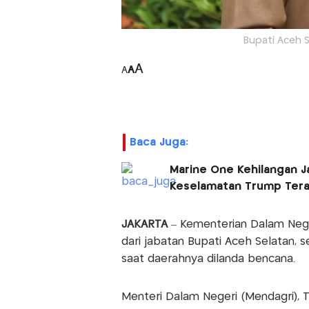
Bupati Aceh S
A
A
A
Baca Juga:
Marine One Kehilangan J
Keselamatan Trump Ter
JAKARTA
– Kementerian Dalam Neg
dari jabatan Bupati Aceh Selatan, 
saat daerahnya dilanda bencana.
Menteri Dalam Negeri (Mendagri), 