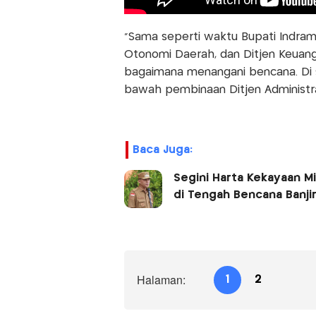
“Sama seperti waktu Bupati Indrama
Otonomi Daerah, dan Ditjen Keua
bagaimana menangani bencana. Di s
bawah pembinaan Ditjen Administras
Baca Juga:
Segini Harta Kekayaan M
di Tengah Bencana Banji
Halaman:
1
2