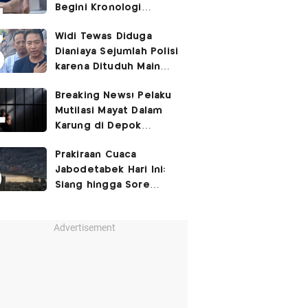
Begini Kronologi
Lengkapnya
Widi Tewas Diduga
Dianiaya Sejumlah Polisi
karena Dituduh Main
Judol
Breaking News! Pelaku
Mutilasi Mayat Dalam
Karung di Depok
Ditangkap
Prakiraan Cuaca
Jabodetabek Hari Ini:
Siang hingga Sore
Berpotensi Hujan
Advertisement