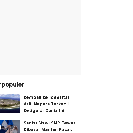
rpopuler
Kembali ke Identitas
Asli, Negara Terkecil
Ketiga di Dunia Ini
Umumkan Perubahan
Sadis! Siswi SMP Tewas
Nama
Dibakar Mantan Pacar,