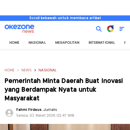
Scroll kebawah untuk membaca artikel
HOME
NASIONAL
MEGAPOLITAN
INTERNATIONAL
NU
HOME
NEWS
NASIONAL
Pemerintah Minta Daerah Buat Inovasi
yang Berdampak Nyata untuk
Masyarakat
Fahmi Firdaus
,
Jurnalis
Selasa, 03 Maret 2026 |23:47 WIB