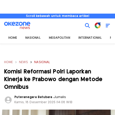
Scroll kebawah untuk membaca artikel
HOME
NASIONAL
MEGAPOLITAN
INTERNATIONAL
NU
HOME
NEWS
NASIONAL
Komisi Reformasi Polri Laporkan
Kinerja ke Prabowo dengan Metode
Omnibus
Puteranegara Batubara
,
Jurnalis
Kamis, 18 Desember 2025 |14:08 WIB