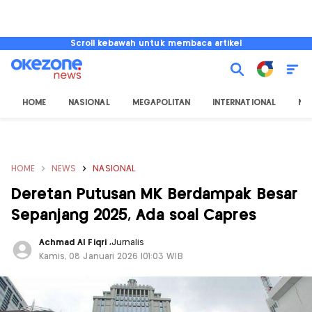
Scroll kebawah untuk membaca artikel
HOME
NASIONAL
MEGAPOLITAN
INTERNATIONAL
NU
HOME
NEWS
NASIONAL
Deretan Putusan MK Berdampak Besar
Sepanjang 2025, Ada soal Capres
Achmad Al Fiqri
,
Jurnalis
Kamis, 08 Januari 2026 |01:03 WIB