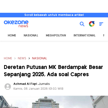
Scroll kebawah untuk membaca artikel
HOME
NASIONAL
MEGAPOLITAN
INTERNATIONAL
NU
HOME
NEWS
NASIONAL
Deretan Putusan MK Berdampak Besar
Sepanjang 2025, Ada soal Capres
Achmad Al Fiqri
,
Jurnalis
Kamis, 08 Januari 2026 |01:03 WIB