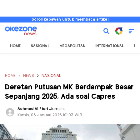
Scroll kebawah untuk membaca artikel
HOME
NASIONAL
MEGAPOLITAN
INTERNATIONAL
NU
HOME
NEWS
NASIONAL
Deretan Putusan MK Berdampak Besar
Sepanjang 2025, Ada soal Capres
Achmad Al Fiqri
,
Jurnalis
Kamis, 08 Januari 2026 |01:03 WIB