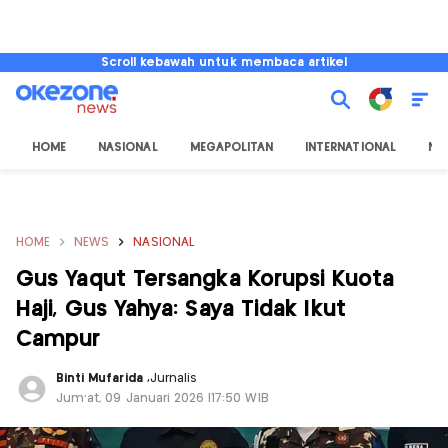
Scroll kebawah untuk membaca artikel
HOME
NASIONAL
MEGAPOLITAN
INTERNATIONAL
NU
HOME
NEWS
NASIONAL
Gus Yaqut Tersangka Korupsi Kuota
Haji, Gus Yahya: Saya Tidak Ikut
Campur
Binti Mufarida
,
Jurnalis
Jum'at, 09 Januari 2026 |17:50 WIB