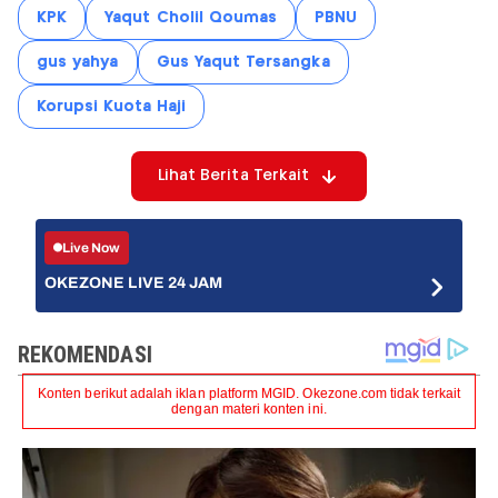
KPK
Yaqut Cholil Qoumas
PBNU
gus yahya
Gus Yaqut Tersangka
Korupsi Kuota Haji
Lihat Berita Terkait
Live Now
OKEZONE LIVE 24 JAM