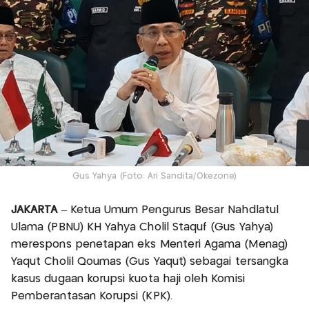
Gus Yahya (Foto: Ari Sandita/Okezone)
JAKARTA
– Ketua Umum Pengurus Besar Nahdlatul
Ulama (PBNU) KH Yahya Cholil Staquf (Gus Yahya)
merespons penetapan eks Menteri Agama (Menag)
Yaqut Cholil Qoumas (Gus Yaqut) sebagai tersangka
kasus dugaan korupsi kuota haji oleh Komisi
Pemberantasan Korupsi (KPK).