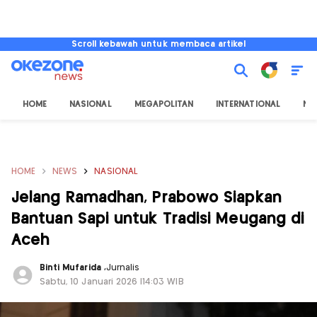
Scroll kebawah untuk membaca artikel
HOME
NASIONAL
MEGAPOLITAN
INTERNATIONAL
NU
HOME
NEWS
NASIONAL
Jelang Ramadhan, Prabowo Siapkan
Bantuan Sapi untuk Tradisi Meugang di
Aceh
Binti Mufarida
,
Jurnalis
Sabtu, 10 Januari 2026 |14:03 WIB