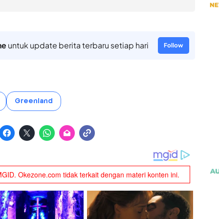
ne
untuk update berita terbaru setiap hari
Follow
Greenland