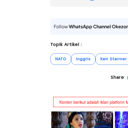
Follow
WhatsApp Channel Okezo
Topik Artikel :
NATO
Inggris
Keir Starmer
Share