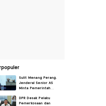
rpopuler
Sulit Menang Perang,
Jenderal Senior AS
Minta Pemerintah
Trump Cari Jalan Damai
DPR Desak Pelaku
Lawan Iran
Pemerkosaan dan