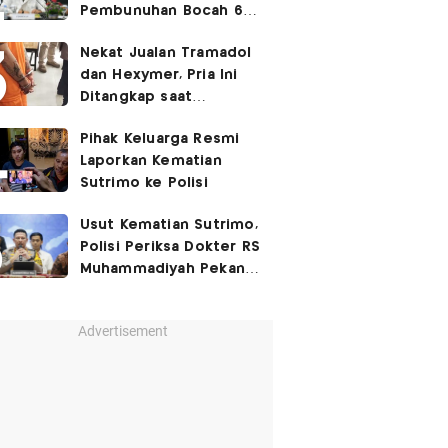
Pembunuhan Bocah 6
Tahun di Tapsel
Nekat Jualan Tramadol
Dihukum Seumur Hidup
dan Hexymer, Pria Ini
Ditangkap saat
Transaksi di Parkiran
Pihak Keluarga Resmi
Laporkan Kematian
Sutrimo ke Polisi
Usut Kematian Sutrimo,
Polisi Periksa Dokter RS
Muhammadiyah Pekan
Depan
Advertisement