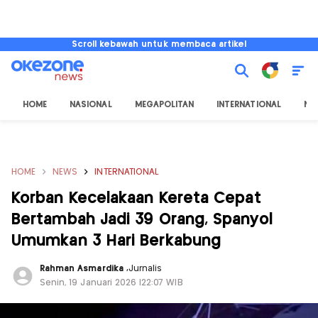
Scroll kebawah untuk membaca artikel
HOME
NASIONAL
MEGAPOLITAN
INTERNATIONAL
NU
HOME
NEWS
INTERNATIONAL
Korban Kecelakaan Kereta Cepat
Bertambah Jadi 39 Orang, Spanyol
Umumkan 3 Hari Berkabung
Rahman Asmardika
,
Jurnalis
Senin, 19 Januari 2026 |22:07 WIB