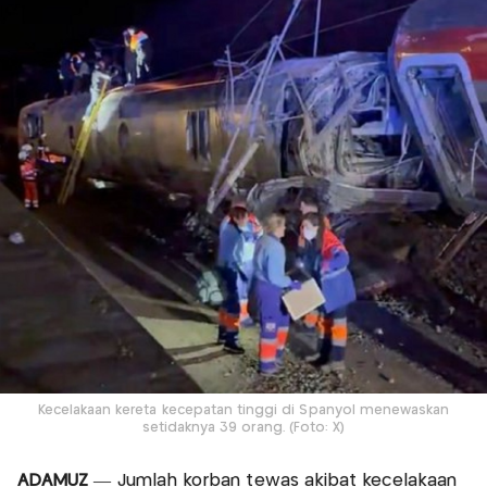
Kecelakaan kereta kecepatan tinggi di Spanyol menewaskan
setidaknya 39 orang. (Foto: X)
ADAMUZ
— Jumlah korban tewas akibat kecelakaan