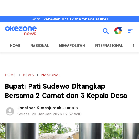
Scroll kebawah untuk membaca artikel
HOME
NASIONAL
MEGAPOLITAN
INTERNATIONAL
NU
HOME
NEWS
NASIONAL
Bupati Pati Sudewo Ditangkap
Bersama 2 Camat dan 3 Kepala Desa
Jonathan Simanjuntak
,
Jurnalis
Selasa, 20 Januari 2026 |12:57 WIB