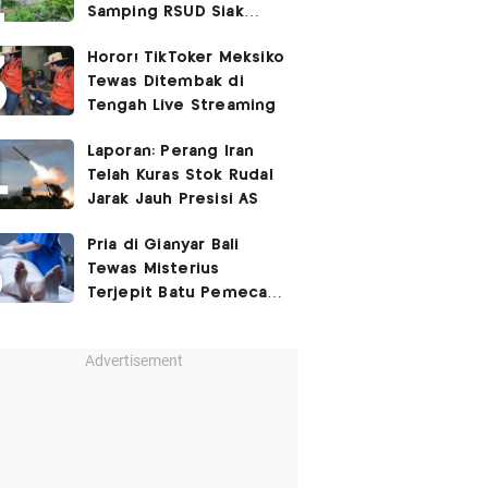
Samping RSUD Siak
Akibat Suntikan
Horor! TikToker Meksiko
Rocuronium
Tewas Ditembak di
Tengah Live Streaming
Laporan: Perang Iran
Telah Kuras Stok Rudal
Jarak Jauh Presisi AS
Pria di Gianyar Bali
Tewas Misterius
Terjepit Batu Pemecah
Ombak
Advertisement