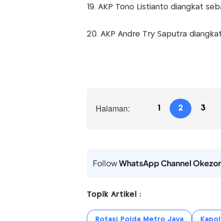
19. AKP Tono Listianto diangkat se
20. AKP Andre Try Saputra diangka
Halaman:
1
2
3
Follow
WhatsApp Channel Okezo
Topik Artikel :
Rotasi Polda Metro Jaya
Kapol