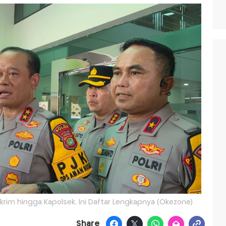
krim hingga Kapolsek, Ini Daftar Lengkapnya (Okezone)
Share