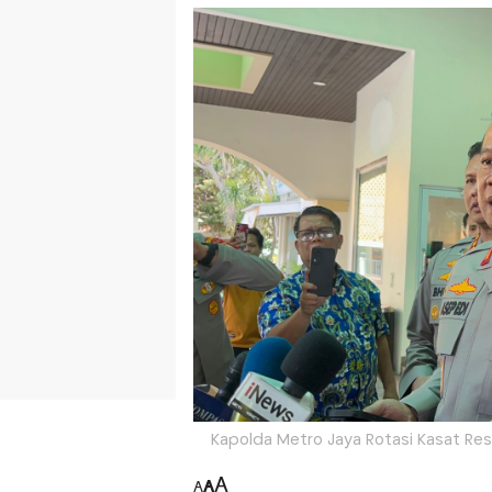
Kapolda Metro Jaya Rotasi Kasat Res
A
A
A