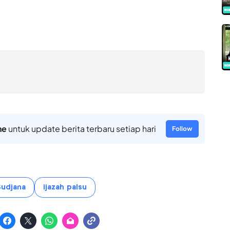
ne
untuk update berita terbaru setiap hari
Follow
Sudjana
ijazah palsu