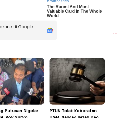
ezone di Google
ng Putusan Digelar
PTUN Tolak Keberatan
Ini, Roy Suryo
UGM, Salinan Ijazah dan