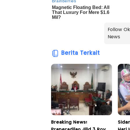
Follow Ok
News
Berita Terkait
Breaking News!
Sida
Praperadilan Jilid 3 Roy
Hari 