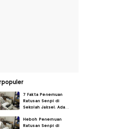
rpopuler
7 Fakta Penemuan
Ratusan Senpi di
Sekolah Jaksel, Ada
Dugaan Narkoba hingga
Heboh Penemuan
Ruang Bunker
Ratusan Senpi di