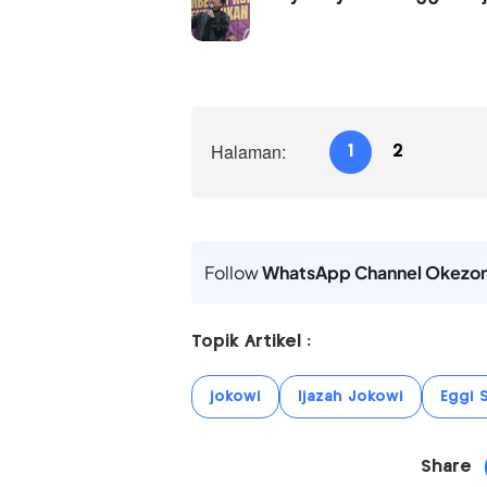
Halaman:
1
2
Follow
WhatsApp Channel Okezo
Topik Artikel :
jokowi
Ijazah Jokowi
Eggi 
Share