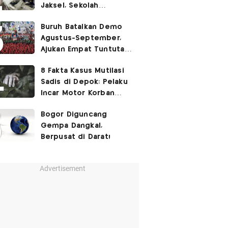
Jaksel, Sekolah
Tegaskan Tak Ada
Buruh Batalkan Demo
Kegiatan Eskul
Agustus-September,
Menembak
Ajukan Empat Tuntutan
ke Pemerintah
8 Fakta Kasus Mutilasi
Sadis di Depok: Pelaku
Incar Motor Korban
hingga Motif Terungkap
Bogor Diguncang
Gempa Dangkal,
Berpusat di Darat!
Advertisement