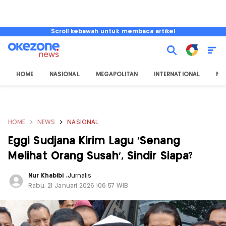
Scroll kebawah untuk membaca artikel
HOME
NASIONAL
MEGAPOLITAN
INTERNATIONAL
NU
HOME
NEWS
NASIONAL
Eggi Sudjana Kirim Lagu 'Senang
Melihat Orang Susah', Sindir Siapa?
Nur Khabibi
,
Jurnalis
Rabu, 21 Januari 2026 |06:57 WIB