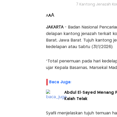
7 Kantong Jenazah Ko
A
A
A
JAKARTA
- Badan Nasional Pencari
delapan kantong jenazah terkait k
Barat, Jawa Barat. Tujuh kantong je
kedelapan atau Sabtu (31/1/2026).
"Total penemuan pada hari kedelap
ujar Kepala Basarnas, Marsekal Ma
Baca Juga:
Abdul El-Sayed Menang P
Kalah Telak
Syafii menjelaskan tujuh temuan har