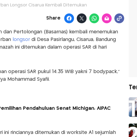
rban Longsor Cisarua Kembali Ditemukan
Share
an dan Pertolongan (Basarnas) kembali menemukan
orban
longsor
di Desa Pasirlangu, Cisarua, Bandung
nazah ini ditemukan dalam operasi SAR di hari
an operasi SAR pukul 14.35 WIB yakni 7 bodypack,"
dya Mohammad Syafii.
Te
emilihan Pendahuluan Senat Michigan, AIPAC
i ini rinciannya ditemukan di worksite A1 sejumlah