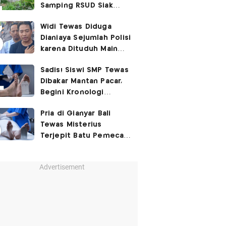
Samping RSUD Siak
Akibat Suntikan
Widi Tewas Diduga
Rocuronium
Dianiaya Sejumlah Polisi
karena Dituduh Main
Judol
Sadis! Siswi SMP Tewas
Dibakar Mantan Pacar,
Begini Kronologi
Lengkapnya
Pria di Gianyar Bali
Tewas Misterius
Terjepit Batu Pemecah
Ombak
Advertisement