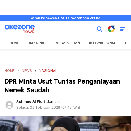
Scroll kebawah untuk membaca artikel
HOME
NASIONAL
MEGAPOLITAN
INTERNATIONAL
NU
HOME
NEWS
NASIONAL
DPR Minta Usut Tuntas Penganiayaan
Nenek Saudah
Achmad Al Fiqri
,
Jurnalis
Selasa, 03 Februari 2026 |07:48 WIB