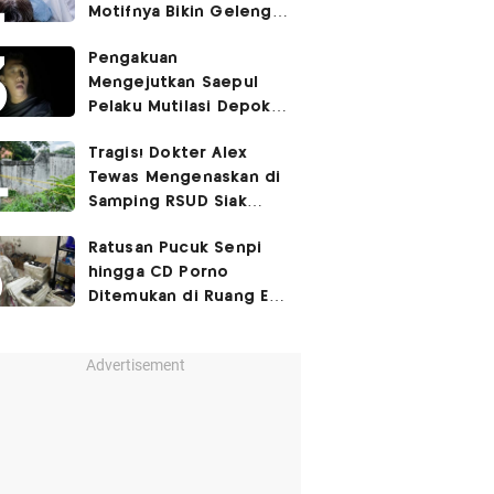
Motifnya Bikin Geleng
Kepala
Pengakuan
Mengejutkan Saepul
Pelaku Mutilasi Depok:
Murka Digerayangi
Tragis! Dokter Alex
Korban di Kontrakan
Tewas Mengenaskan di
Samping RSUD Siak
Akibat Suntikan
Ratusan Pucuk Senpi
Rocuronium
hingga CD Porno
Ditemukan di Ruang Eks
Ketua Yayasan Sekolah
Advertisement