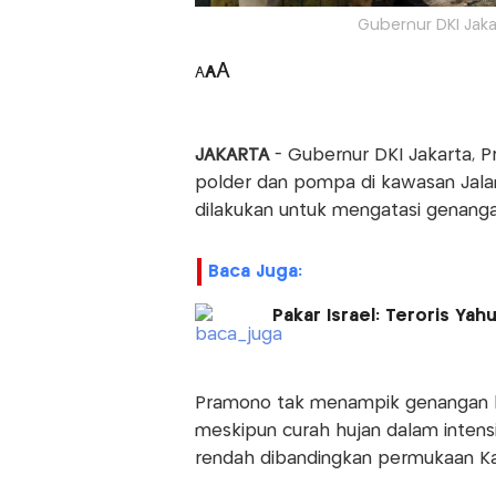
Gubernur DKI Jak
A
A
A
JAKARTA
- Gubernur DKI Jakarta,
polder dan pompa di kawasan Jala
dilakukan untuk mengatasi genangan
Baca Juga:
Pakar Israel: Teroris Yah
Pramono tak menampik genangan ke
meskipun curah hujan dalam intensit
rendah dibandingkan permukaan Ka