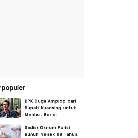
rpopuler
KPK Duga Amplop dari
Bupati Kuansing untuk
Menhut Berisi
SGD14.000,
Sadis! Oknum Polisi
Pengembaliannya
Bunuh Nenek 69 Tahun,
Belum Utuh