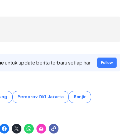
ne
untuk update berita terbaru setiap hari
Follow
ung
Pemprov DKI Jakarta
Banjir