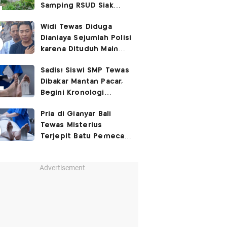
Samping RSUD Siak
Akibat Suntikan
Widi Tewas Diduga
Rocuronium
Dianiaya Sejumlah Polisi
karena Dituduh Main
Judol
Sadis! Siswi SMP Tewas
Dibakar Mantan Pacar,
Begini Kronologi
Lengkapnya
Pria di Gianyar Bali
Tewas Misterius
Terjepit Batu Pemecah
Ombak
Advertisement