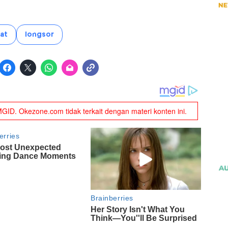
at
longsor