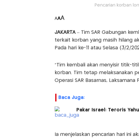
Pencarian korban lon
A
A
A
JAKARTA
– Tim SAR Gabungan kemb
terkait korban yang masih hilang ak
Pada hari ke-11 atau Selasa (3/2/202
“Tim kembali akan menyisir titik-ti
korban. Tim tetap melaksanakan penca
Operasi SAR Basarnas, Laksamana P
Baca Juga:
Pakar Israel: Teroris Yah
Ia menjelaskan pencarian hari ini