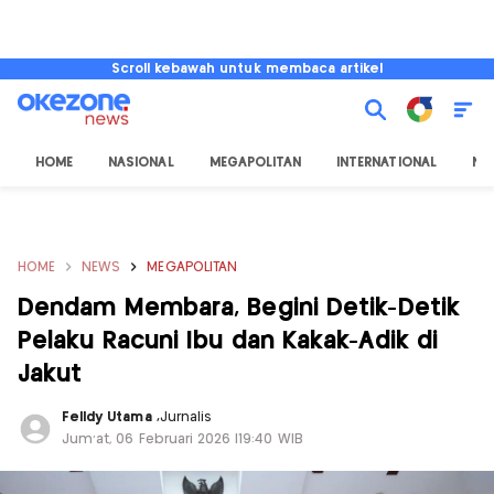
Scroll kebawah untuk membaca artikel
HOME
NASIONAL
MEGAPOLITAN
INTERNATIONAL
NU
HOME
NEWS
MEGAPOLITAN
Dendam Membara, Begini Detik-Detik
Pelaku Racuni Ibu dan Kakak-Adik di
Jakut
Felldy Utama
,
Jurnalis
Jum'at, 06 Februari 2026 |19:40 WIB