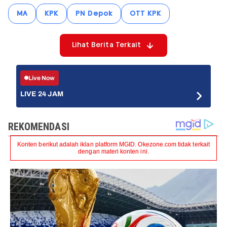
MA
KPK
PN Depok
OTT KPK
Lihat Berita Terkait
Live Now
LIVE 24 JAM