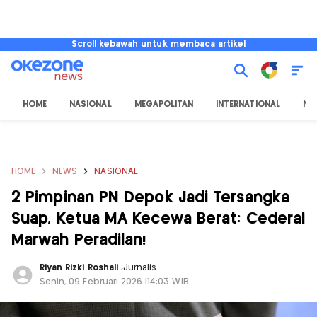
Scroll kebawah untuk membaca artikel
HOME
NASIONAL
MEGAPOLITAN
INTERNATIONAL
NU
HOME
NEWS
NASIONAL
2 Pimpinan PN Depok Jadi Tersangka
Suap, Ketua MA Kecewa Berat: Cederai
Marwah Peradilan!
Riyan Rizki Roshali
,
Jurnalis
Senin, 09 Februari 2026 |14:03 WIB