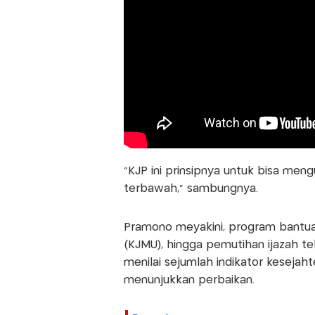
"KJP ini prinsipnya untuk bisa men
terbawah," sambungnya.
Pramono meyakini, program bantuan
(KJMU), hingga pemutihan ijazah t
menilai sejumlah indikator kesejah
menunjukkan perbaikan.