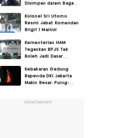
Disimpan dalam Bagasi
Honda Jazz
Kolonel Sri Utomo
Resmi Jabat Komandan
Brigif 1 Marinir
Kementerian HAM
Tegaskan BPJS Tak
Boleh Jadi Dasar
Perbedaan Kualitas
Kebakaran Gedung
Layanan Kesehatan
Bapenda DKI Jakarta
Makin Besar, Puing-
Puing Berjatuhan
Advertisement