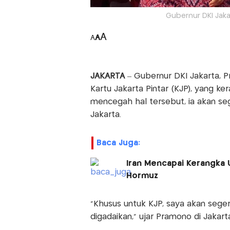
Gubernur DKI Jak
A
A
A
JAKARTA
– Gubernur DKI Jakarta, 
Kartu Jakarta Pintar (KJP), yang k
mencegah hal tersebut, ia akan se
Jakarta.
Baca Juga:
Iran Mencapai Kerangka
Hormuz
"Khusus untuk KJP, saya akan seger
digadaikan," ujar Pramono di Jakart