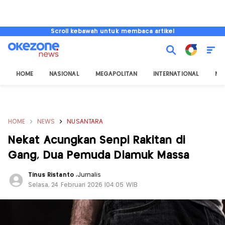
Scroll kebawah untuk membaca artikel
HOME
NASIONAL
MEGAPOLITAN
INTERNATIONAL
NU
HOME
NEWS
NUSANTARA
Nekat Acungkan Senpi Rakitan di
Gang, Dua Pemuda Diamuk Massa
Tinus Ristanto
,
Jurnalis
Selasa, 24 Februari 2026 |04:05 WIB