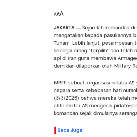
A
A
A
JAKARTA
— Sejumlah komandan di s
mengatakan kepada pasukannya bah
Tuhan”. Lebih lanjut, pesan-pesa
sebagai orang “terpilih” dan telah 
api di Iran guna membawa Armaged
demikian dilaporkan oleh Military 
MRFF, sebuah organisasi nirlaba 
negara serta kebebasan hati nurani
(3/3/2026) bahwa mereka telah me
aktif militer AS mengenai pidato-p
komandan sejak dimulainya serangan
Baca Juga: