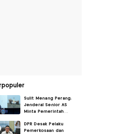
rpopuler
Sulit Menang Perang,
Jenderal Senior AS
Minta Pemerintah
Trump Cari Jalan Damai
DPR Desak Pelaku
Lawan Iran
Pemerkosaan dan