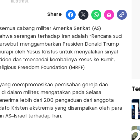
Ilustrasi.
Share
emua cabang militer Amerika Serikat (AS)
wa serangan terhadap Iran adalah “Rencana suci
n tersebut menggambarkan Presiden Donald Trump
diurapi oleh Yesus Kristus untuk menyalakan sinyal
don dan “menandai kembalinya Yesus ke Bumi”,
Religious Freedom Foundation (MRFF).
AS yang mempromosikan pemisahan gereja dan
Te
 di dalam militer, mengatakan pada Selasa
nerima lebih dari 200 pengaduan dari anggota
idato Kristen ekstremis yang disampaikan oleh para
 AS–Israel terhadap Iran.