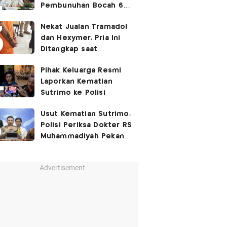
Pembunuhan Bocah 6
Tahun di Tapsel
Nekat Jualan Tramadol
Dihukum Seumur Hidup
dan Hexymer, Pria Ini
Ditangkap saat
Transaksi di Parkiran
Pihak Keluarga Resmi
Laporkan Kematian
Sutrimo ke Polisi
Usut Kematian Sutrimo,
Polisi Periksa Dokter RS
Muhammadiyah Pekan
Depan
Advertisement