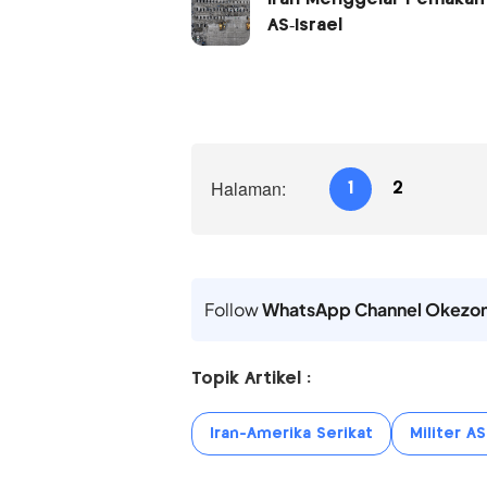
AS‑Israel
Halaman:
1
2
Follow
WhatsApp Channel Okezo
Topik Artikel :
Iran-Amerika Serikat
Militer AS