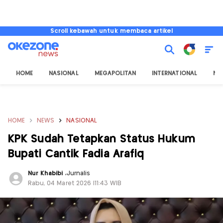
Scroll kebawah untuk membaca artikel
HOME
NASIONAL
MEGAPOLITAN
INTERNATIONAL
NU
HOME
NEWS
NASIONAL
KPK Sudah Tetapkan Status Hukum
Bupati Cantik Fadia Arafiq
Nur Khabibi
,
Jurnalis
Rabu, 04 Maret 2026 |11:43 WIB