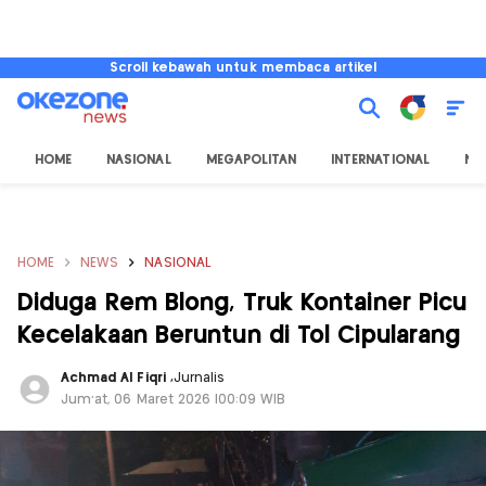
Scroll kebawah untuk membaca artikel
HOME
NASIONAL
MEGAPOLITAN
INTERNATIONAL
NU
HOME
NEWS
NASIONAL
Diduga Rem Blong, Truk Kontainer Picu
Kecelakaan Beruntun di Tol Cipularang
Achmad Al Fiqri
,
Jurnalis
Jum'at, 06 Maret 2026 |00:09 WIB