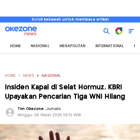
Scroll kebawah untuk membaca artikel
HOME
NASIONAL
MEGAPOLITAN
INTERNATIONAL
NU
HOME
NEWS
NASIONAL
Insiden Kapal di Selat Hormuz, KBRI
Upayakan Pencarian Tiga WNI Hilang
Tim Okezone
,
Jurnalis
Minggu, 08 Maret 2026 |19:10 WIB