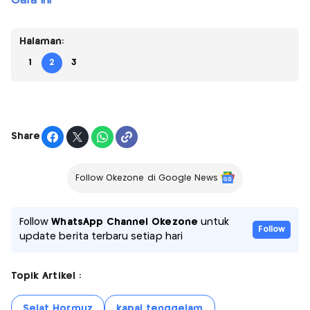
Gara Ini
Halaman:
1
2
3
Share
Follow Okezone di Google News
Follow
WhatsApp Channel Okezone
untuk
Follow
update berita terbaru setiap hari
Topik Artikel :
Selat Hormuz
kapal tenggelam