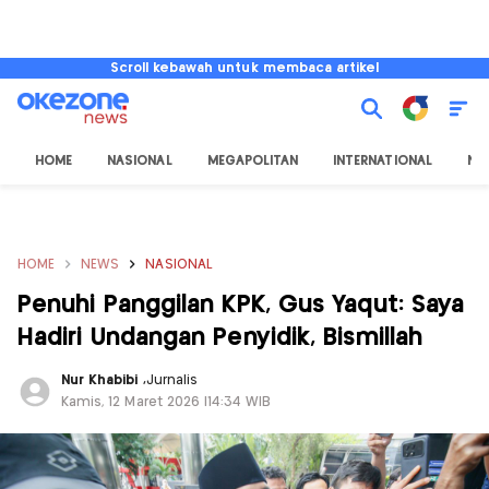
Scroll kebawah untuk membaca artikel
HOME
NASIONAL
MEGAPOLITAN
INTERNATIONAL
NU
HOME
NEWS
NASIONAL
Penuhi Panggilan KPK, Gus Yaqut: Saya
Hadiri Undangan Penyidik, Bismillah
Nur Khabibi
,
Jurnalis
Kamis, 12 Maret 2026 |14:34 WIB