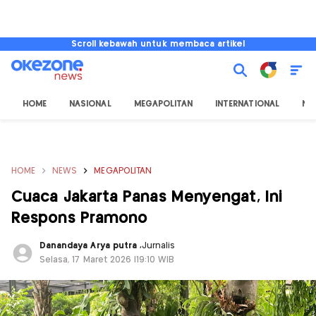
Scroll kebawah untuk membaca artikel
HOME
NASIONAL
MEGAPOLITAN
INTERNATIONAL
NU
HOME
NEWS
MEGAPOLITAN
Cuaca Jakarta Panas Menyengat, Ini
Respons Pramono
Danandaya Arya putra
,
Jurnalis
Selasa, 17 Maret 2026 |19:10 WIB