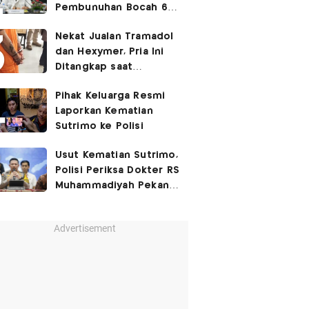
Pembunuhan Bocah 6
Tahun di Tapsel
Nekat Jualan Tramadol
Dihukum Seumur Hidup
dan Hexymer, Pria Ini
Ditangkap saat
Transaksi di Parkiran
Pihak Keluarga Resmi
Laporkan Kematian
Sutrimo ke Polisi
Usut Kematian Sutrimo,
Polisi Periksa Dokter RS
Muhammadiyah Pekan
Depan
Advertisement