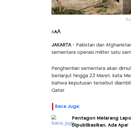
Il
A
A
A
JAKARTA
- Pakistan dan Afghanis
sementara operasi militer satu sama l
Penghentian sementara akan dimul
berlanjut hingga 23 Maret, kata Men
bahwa keputusan tersebut diambil s
Qatar.
Baca Juga:
Pentagon Melarang Lapor
Dipublikasikan, Ada Apa?