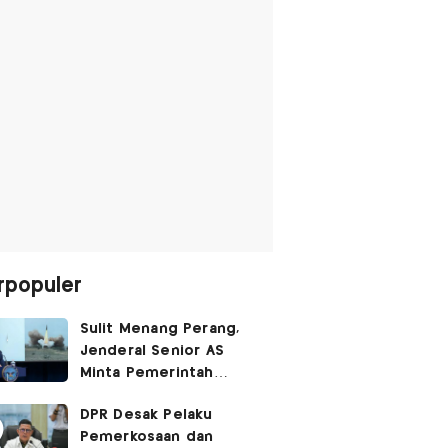
rpopuler
Sulit Menang Perang,
Jenderal Senior AS
Minta Pemerintah
Trump Cari Jalan Damai
DPR Desak Pelaku
Lawan Iran
Pemerkosaan dan