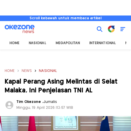
Scroll kebawah untuk membaca artikel
HOME
NASIONAL
MEGAPOLITAN
INTERNATIONAL
NU
HOME
NEWS
NASIONAL
Kapal Perang Asing Melintas di Selat
Malaka, Ini Penjelasan TNI AL
Tim Okezone
,
Jurnalis
Minggu, 19 April 2026 |13:57 WIB