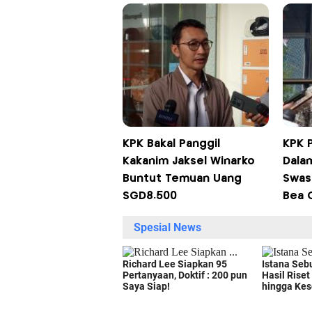
KPK Bakal Panggil
KPK P
Kakanim Jaksel Winarko
Dala
Buntut Temuan Uang
Swas
SGD8.500
Bea 