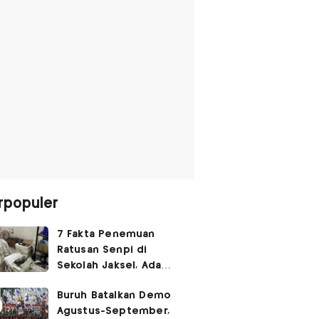
rpopuler
7 Fakta Penemuan
Ratusan Senpi di
Sekolah Jaksel, Ada
Dugaan Narkoba hingga
Buruh Batalkan Demo
Ruang Bunker
Agustus-September,