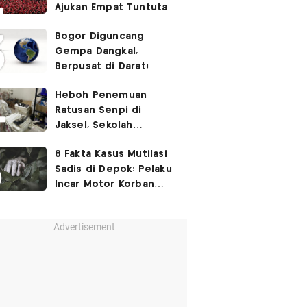
Ajukan Empat Tuntutan
ke Pemerintah
Bogor Diguncang
Gempa Dangkal,
Berpusat di Darat!
Heboh Penemuan
Ratusan Senpi di
Jaksel, Sekolah
Tegaskan Tak Ada
8 Fakta Kasus Mutilasi
Kegiatan Eskul
Sadis di Depok: Pelaku
Menembak
Incar Motor Korban
hingga Motif Terungkap
Advertisement