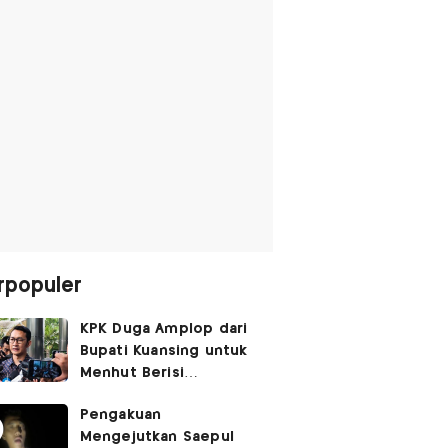
rpopuler
KPK Duga Amplop dari
Bupati Kuansing untuk
Menhut Berisi
SGD14.000,
Pengakuan
Pengembaliannya
Mengejutkan Saepul
Belum Utuh