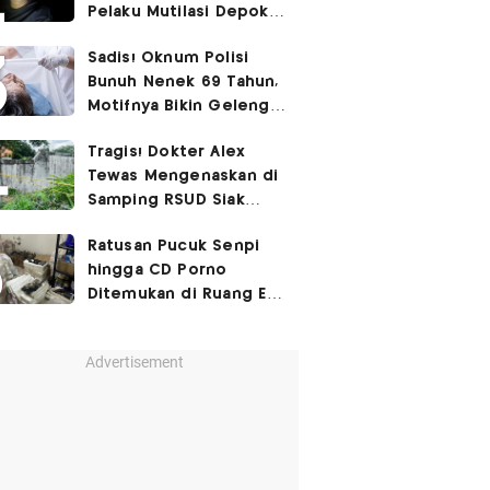
Pelaku Mutilasi Depok:
Murka Digerayangi
Sadis! Oknum Polisi
Korban di Kontrakan
Bunuh Nenek 69 Tahun,
Motifnya Bikin Geleng
Kepala
Tragis! Dokter Alex
Tewas Mengenaskan di
Samping RSUD Siak
Akibat Suntikan
Ratusan Pucuk Senpi
Rocuronium
hingga CD Porno
Ditemukan di Ruang Eks
Ketua Yayasan Sekolah
Advertisement