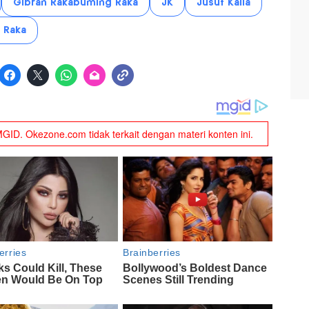
Gibran Rakabuming Raka
JK
Jusuf Kalla
 Raka