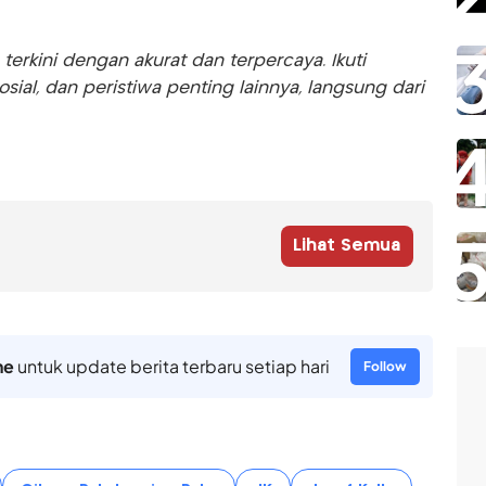
rkini dengan akurat dan terpercaya. Ikuti
sosial, dan peristiwa penting lainnya, langsung dari
Lihat Semua
ne
untuk update berita terbaru setiap hari
Follow