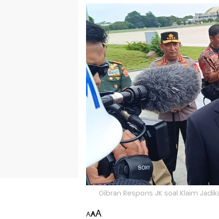
Gibran Respons JK soal Klaim Jadik
A
A
A