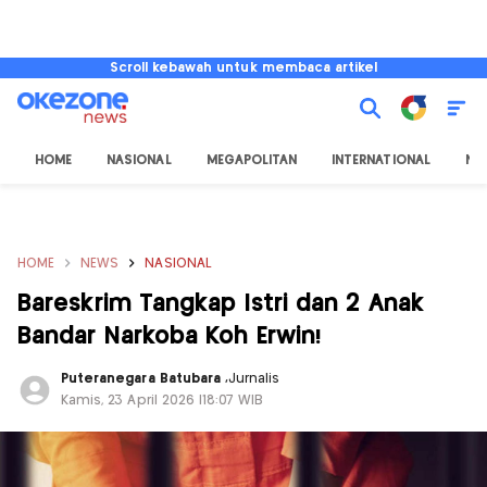
Scroll kebawah untuk membaca artikel
HOME
NASIONAL
MEGAPOLITAN
INTERNATIONAL
NU
HOME
NEWS
NASIONAL
Bareskrim Tangkap Istri dan 2 Anak
Bandar Narkoba Koh Erwin!
Puteranegara Batubara
,
Jurnalis
Kamis, 23 April 2026 |18:07 WIB