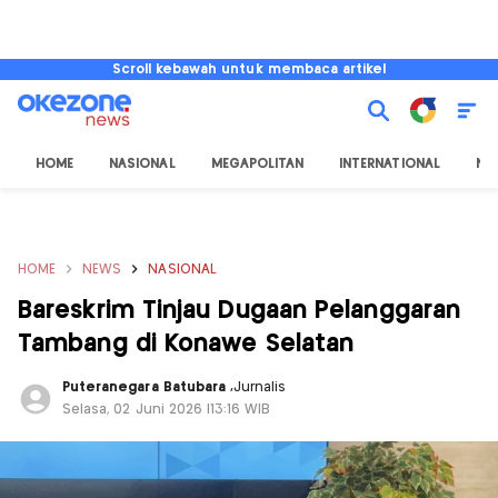
Scroll kebawah untuk membaca artikel
HOME
NASIONAL
MEGAPOLITAN
INTERNATIONAL
NU
HOME
NEWS
NASIONAL
Bareskrim Tinjau Dugaan Pelanggaran
Tambang di Konawe Selatan
Puteranegara Batubara
,
Jurnalis
Selasa, 02 Juni 2026 |13:16 WIB