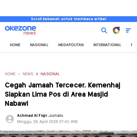
Scroll kebawah untuk membaca artikel
HOME
NASIONAL
MEGAPOLITAN
INTERNATIONAL
NU
HOME
NEWS
NASIONAL
Cegah Jamaah Tercecer, Kemenhaj
Siapkan Lima Pos di Area Masjid
Nabawi
Achmad Al Fiqri
,
Jurnalis
Minggu, 26 April 2026 |17:43 WIB