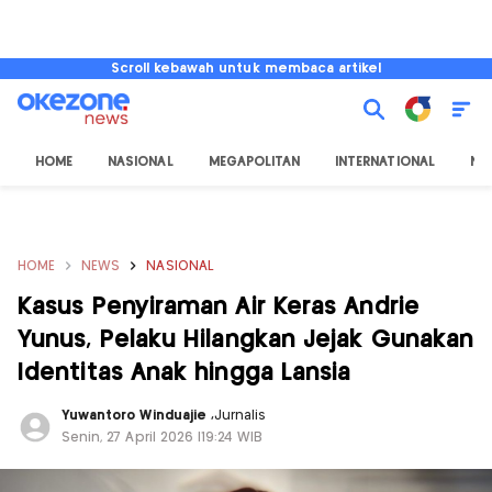
Scroll kebawah untuk membaca artikel
HOME
NASIONAL
MEGAPOLITAN
INTERNATIONAL
NU
HOME
NEWS
NASIONAL
Kasus Penyiraman Air Keras Andrie
Yunus, Pelaku Hilangkan Jejak Gunakan
Identitas Anak hingga Lansia
Yuwantoro Winduajie
,
Jurnalis
Senin, 27 April 2026 |19:24 WIB