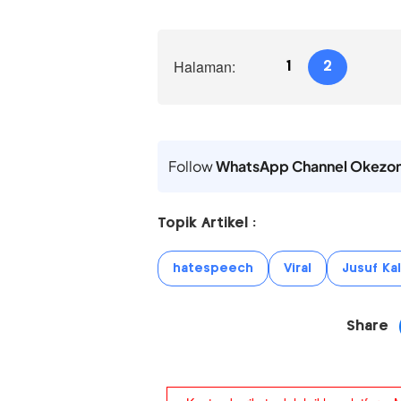
Halaman:
1
2
Follow
WhatsApp Channel Okezo
Topik Artikel :
hatespeech
Viral
Jusuf Kal
Share