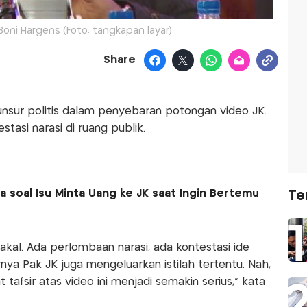
Boni Hargens (Foto: tangkapan layar)
Share
 unsur politis dalam penyebaran potongan video JK.
stasi narasi di ruang publik.
ra soal Isu Minta Uang ke JK saat Ingin Bertemu
Te
r
k akal. Ada perlombaan narasi, ada kontestasi ide
nya Pak JK juga mengeluarkan istilah tertentu. Nah,
 tafsir atas video ini menjadi semakin serius,” kata