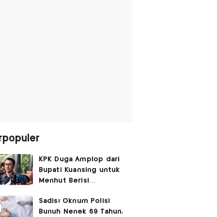
rpopuler
KPK Duga Amplop dari
Bupati Kuansing untuk
Menhut Berisi
SGD14.000,
Sadis! Oknum Polisi
Pengembaliannya
Bunuh Nenek 69 Tahun,
Belum Utuh