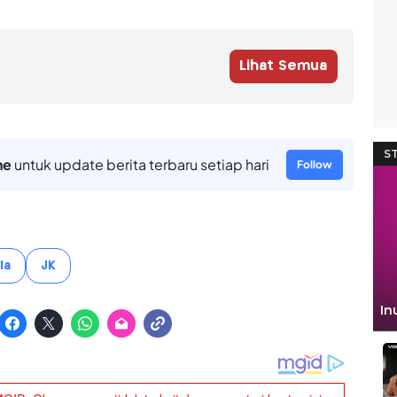
Lihat Semua
ne
untuk update berita terbaru setiap hari
Follow
la
JK