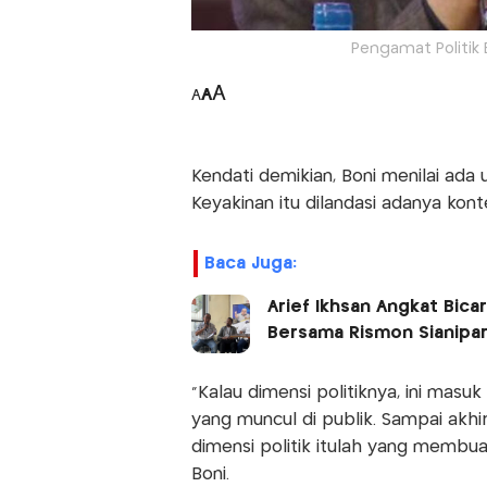
Pengamat Politik 
A
A
A
Kendati demikian, Boni menilai ada
Keyakinan itu dilandasi adanya konte
Baca Juga:
Arief Ikhsan Angkat Bica
Bersama Rismon Sianipa
“Kalau dimensi politiknya, ini masu
yang muncul di publik. Sampai akhir
dimensi politik itulah yang membuat
Boni.