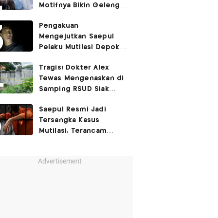
Motifnya Bikin Geleng
Kepala
Pengakuan
Mengejutkan Saepul
Pelaku Mutilasi Depok:
Murka Digerayangi
Tragis! Dokter Alex
Korban di Kontrakan
Tewas Mengenaskan di
Samping RSUD Siak
Akibat Suntikan
Saepul Resmi Jadi
Rocuronium
Tersangka Kasus
Mutilasi, Terancam
Penjara Seumur Hidup!
Advertisement