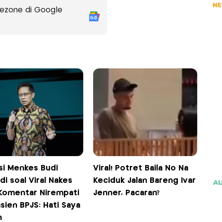
ezone di Google
si Menkes Budi
Viral! Potret Baila No Na
i soal Viral Nakes
Keciduk Jalan Bareng Ivar
 Komentar Nirempati
Jenner, Pacaran?
sien BPJS: Hati Saya
h