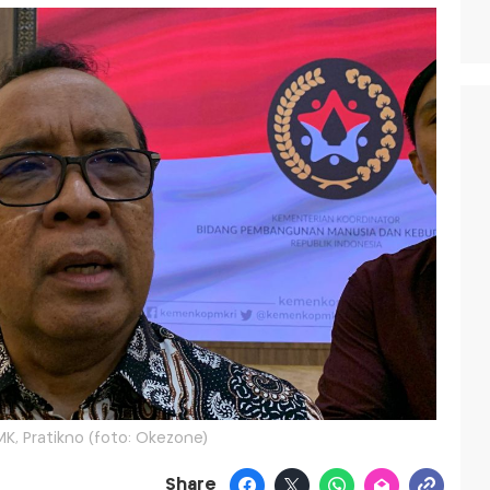
K, Pratikno (foto: Okezone)
Share