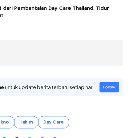
t dari Pembantaian Day Care Thailand, Tidur
ut
ne
untuk update berita terbaru setiap hari
Follow
ikno
Hakim
Day Care