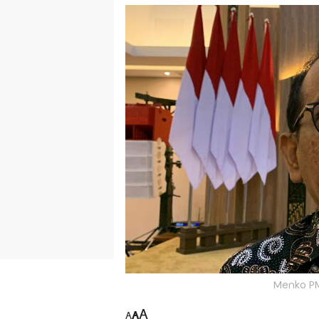
Menko PM
A
A
A