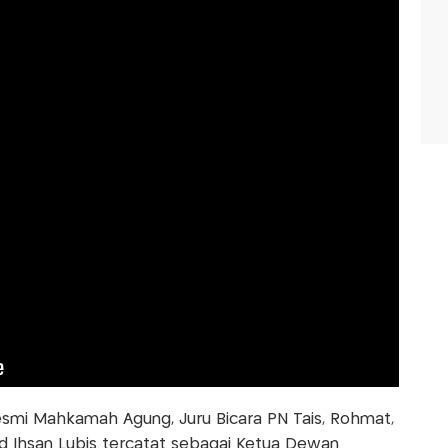
resmi Mahkamah Agung, Juru Bicara PN Tais, Rohmat,
Ihsan Lubis tercatat sebagai Ketua Dewan