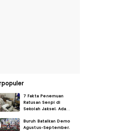
rpopuler
7 Fakta Penemuan
Ratusan Senpi di
Sekolah Jaksel, Ada
Dugaan Narkoba hingga
Buruh Batalkan Demo
Ruang Bunker
Agustus-September,