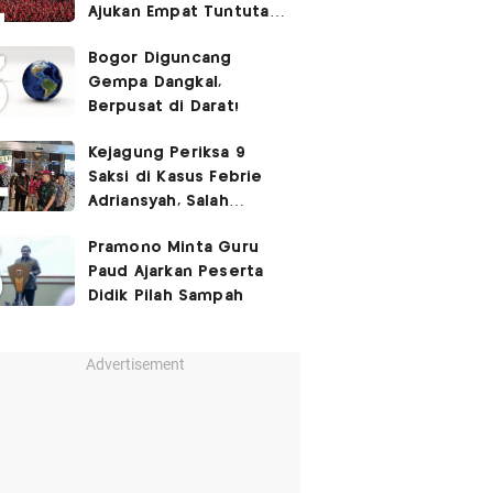
Ajukan Empat Tuntutan
ke Pemerintah
Bogor Diguncang
Gempa Dangkal,
Berpusat di Darat!
Kejagung Periksa 9
Saksi di Kasus Febrie
Adriansyah, Salah
Satunya Don Ritto
Pramono Minta Guru
Paud Ajarkan Peserta
Didik Pilah Sampah
Advertisement