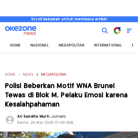
Scroll kebawah untuk membaca artikel
HOME
NASIONAL
MEGAPOLITAN
INTERNATIONAL
NU
HOME
NEWS
MEGAPOLITAN
Polisi Beberkan Motif WNA Brunei
Tewas di Blok M, Pelaku Emosi karena
Kesalahpahaman
Ari Sandita Murti
,
Jurnalis
Kamis, 28 Mei 2026 |17:05 WIB