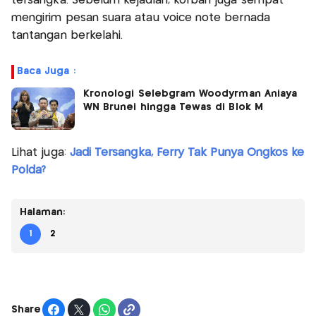
tersangka. Sebelum kejadian, korban juga sempat
mengirim pesan suara atau voice note bernada
tantangan berkelahi.
Baca Juga :
Kronologi Selebgram Woodyrman Aniaya
WN Brunei hingga Tewas di Blok M
Lihat juga:
Jadi Tersangka, Ferry Tak Punya Ongkos ke
Polda?
Halaman:
1
2
Share