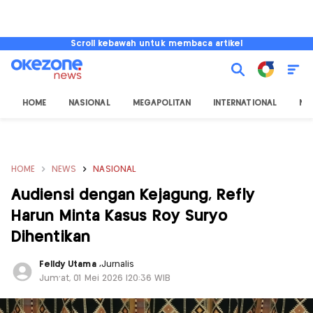
Scroll kebawah untuk membaca artikel
HOME
NASIONAL
MEGAPOLITAN
INTERNATIONAL
NU
HOME
NEWS
NASIONAL
Audiensi dengan Kejagung, Refly
Harun Minta Kasus Roy Suryo
Dihentikan
Felldy Utama
,
Jurnalis
Jum'at, 01 Mei 2026 |20:36 WIB