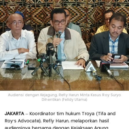
Audiensi dengan Kejagung, Refly Harun Minta Kasus Roy Suryo
Dihentikan (Felldy Utama)
JAKARTA
– Koordinator tim hukum Troya (Tifa and
Roy's Advocate), Refly Harun, melaporkan hasil
audiensinya bersama dengan Kejaksaan Agung