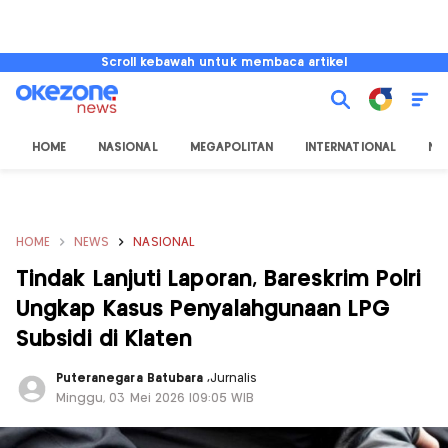
Scroll kebawah untuk membaca artikel
HOME
NASIONAL
MEGAPOLITAN
INTERNATIONAL
NU
HOME
NEWS
NASIONAL
Tindak Lanjuti Laporan, Bareskrim Polri
Ungkap Kasus Penyalahgunaan LPG
Subsidi di Klaten
Puteranegara Batubara
,
Jurnalis
Minggu, 03 Mei 2026 |09:05 WIB