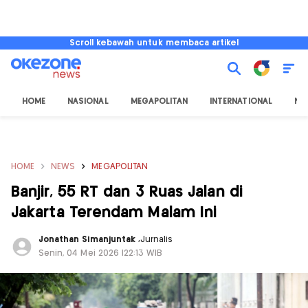
Scroll kebawah untuk membaca artikel
HOME
NASIONAL
MEGAPOLITAN
INTERNATIONAL
NU
HOME
NEWS
MEGAPOLITAN
Banjir, 55 RT dan 3 Ruas Jalan di
Jakarta Terendam Malam Ini
Jonathan Simanjuntak
,
Jurnalis
Senin, 04 Mei 2026 |22:13 WIB