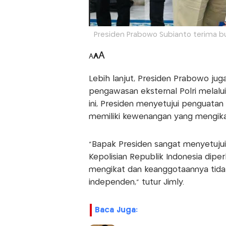
Presiden Prabowo Subianto terima bu
A
A
A
Lebih lanjut, Presiden Prabowo ju
pengawasan eksternal Polri melalui
ini, Presiden menyetujui penguata
memiliki kewenangan yang mengika
“Bapak Presiden sangat menyetujui
Kepolisian Republik Indonesia dip
mengikat dan keanggotaannya tidak l
independen,” tutur Jimly.
Baca Juga: