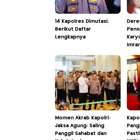
14 Kapolres Dimutasi,
Dere
Berikut Daftar
Pensi
Lengkapnya
Karyo
Imra
Momen Akrab Kapolri-
Kapol
Jaksa Agung: Saling
Pangl
Panggil Sahabat dan
Pasti