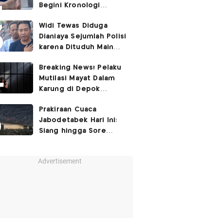
Begini Kronologi
Lengkapnya
Widi Tewas Diduga
Dianiaya Sejumlah Polisi
karena Dituduh Main
Judol
Breaking News! Pelaku
Mutilasi Mayat Dalam
Karung di Depok
Ditangkap
Prakiraan Cuaca
Jabodetabek Hari Ini:
Siang hingga Sore
Berpotensi Hujan
Advertisement