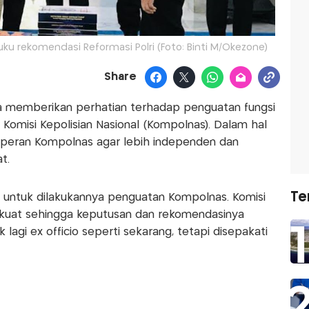
ku rekomendasi Reformasi Polri (Foto: Binti M/Okezone)
Share
ga memberikan perhatian terhadap penguatan fungsi
 Komisi Kepolisian Nasional (Kompolnas). Dalam hal
n peran Kompolnas agar lebih independen dan
t.
Te
 untuk dilakukannya penguatan Kompolnas. Komisi
erkuat sehingga keputusan dan rekomendasinya
agi ex officio seperti sekarang, tetapi disepakati