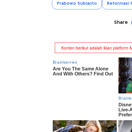
Prabowo Subianto
Reformasi P
Share