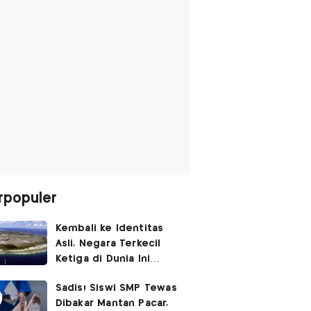
rpopuler
Kembali ke Identitas
Asli, Negara Terkecil
Ketiga di Dunia Ini
Umumkan Perubahan
Sadis! Siswi SMP Tewas
Nama
Dibakar Mantan Pacar,