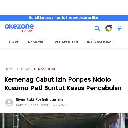
Scroll kebawah untuk membaca artikel
HOME
NASIONAL
MEGAPOLITAN
INTERNATIONAL
NU
HOME
NEWS
NASIONAL
Kemenag Cabut Izin Ponpes Ndolo
Kusumo Pati Buntut Kasus Pencabulan
Riyan Rizki Roshali
,
Jurnalis
Kamis, 07 Mei 2026 |18:26 WIB