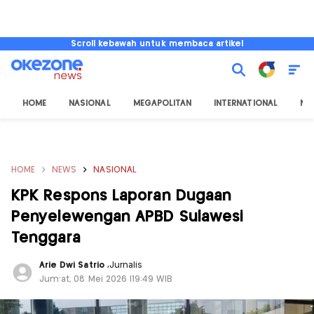
Scroll kebawah untuk membaca artikel
HOME
NASIONAL
MEGAPOLITAN
INTERNATIONAL
NU
HOME
NEWS
NASIONAL
KPK Respons Laporan Dugaan
Penyelewengan APBD Sulawesi
Tenggara
Arie Dwi Satrio
,
Jurnalis
Jum'at, 08 Mei 2026 |19:49 WIB