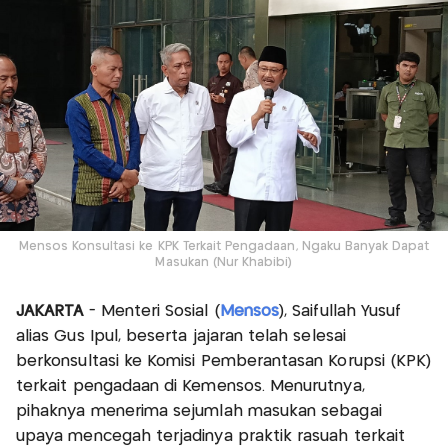
Mensos Konsultasi ke KPK Terkait Pengadaan, Ngaku Banyak Dapat
Masukan (Nur Khabibi)
JAKARTA
- Menteri Sosial (
Mensos
), Saifullah Yusuf
alias Gus Ipul, beserta jajaran telah selesai
berkonsultasi ke Komisi Pemberantasan Korupsi (KPK)
terkait pengadaan di Kemensos. Menurutnya,
pihaknya menerima sejumlah masukan sebagai
upaya mencegah terjadinya praktik rasuah terkait