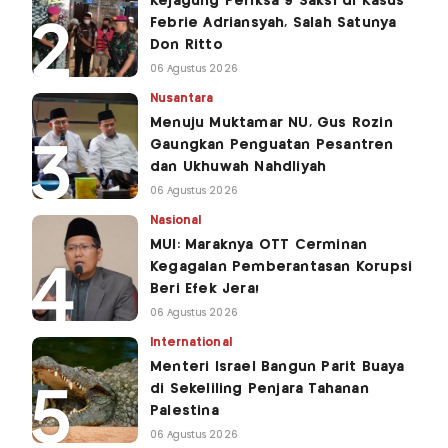
Kejagung Periksa 9 Saksi di Kasus
Febrie Adriansyah, Salah Satunya
Don Ritto
06 Agustus 2026
Nusantara
Menuju Muktamar NU, Gus Rozin
Gaungkan Penguatan Pesantren
dan Ukhuwah Nahdliyah
06 Agustus 2026
Nasional
MUI: Maraknya OTT Cerminan
Kegagalan Pemberantasan Korupsi
Beri Efek Jera!
06 Agustus 2026
International
Menteri Israel Bangun Parit Buaya
di Sekeliling Penjara Tahanan
Palestina
06 Agustus 2026