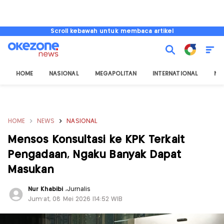
Scroll kebawah untuk membaca artikel
HOME
NASIONAL
MEGAPOLITAN
INTERNATIONAL
NU
HOME
NEWS
NASIONAL
Mensos Konsultasi ke KPK Terkait
Pengadaan, Ngaku Banyak Dapat
Masukan
Nur Khabibi
,
Jurnalis
Jum'at, 08 Mei 2026 |14:52 WIB